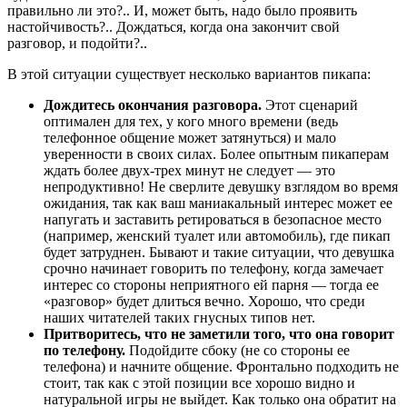
правильно ли это?.. И, может быть, надо было проявить
настойчивость?.. Дождаться, когда она закончит свой
разговор, и подойти?..
В этой ситуации существует несколько вариантов пикапа:
Дождитесь окончания разговора.
Этот сценарий
оптимален для тех, у кого много времени (ведь
телефонное общение может затянуться) и мало
уверенности в своих силах. Более опытным пикаперам
ждать более двух-трех минут не следует — это
непродуктивно! Не сверлите девушку взглядом во время
ожидания, так как ваш маниакальный интерес может ее
напугать и заставить ретироваться в безопасное место
(например, женский туалет или автомобиль), где пикап
будет затруднен. Бывают и такие ситуации, что девушка
срочно начинает говорить по телефону, когда замечает
интерес со стороны неприятного ей парня — тогда ее
«разговор» будет длиться вечно. Хорошо, что среди
наших читателей таких гнусных типов нет.
Притворитесь, что не заметили того, что она говорит
по телефону.
Подойдите сбоку (не со стороны ее
телефона) и начните общение. Фронтально подходить не
стоит, так как с этой позиции все хорошо видно и
натуральной игры не выйдет. Как только она обратит на