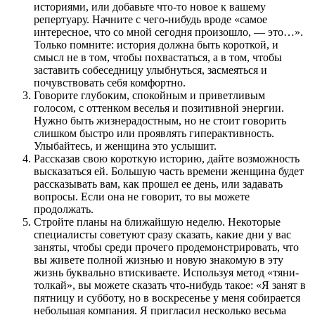
историями, или добавьте что-то новое к вашему
репертуару. Начните с чего-нибудь вроде «самое
интересное, что со мной сегодня произошло, — это…».
Только помните: история должна быть короткой, и
смысл не в том, чтобы похвастаться, а в том, чтобы
заставить собеседницу улыбнуться, засмеяться и
почувствовать себя комфортно.
Говорите глубоким, спокойным и приветливым
голосом, с оттенком веселья и позитивной энергии.
Нужно быть жизнерадостным, но не стоит говорить
слишком быстро или проявлять гиперактивность.
Улыбайтесь, и женщина это услышит.
Рассказав свою короткую историю, дайте возможность
высказаться ей. Большую часть времени женщина будет
рассказывать вам, как прошел ее день, или задавать
вопросы. Если она не говорит, то вы можете
продолжать.
Стройте планы на ближайшую неделю. Некоторые
специалисты советуют сразу сказать, какие дни у вас
заняты, чтобы среди прочего продемонстрировать, что
вы живете полной жизнью и новую знакомую в эту
жизнь буквально втискиваете. Используя метод «тяни-
толкай», вы можете сказать что-нибудь такое: «Я занят в
пятницу и субботу, но в воскресенье у меня собирается
небольшая компания. Я пригласил несколько весьма