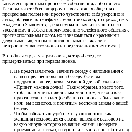
займетесь приятным процессом соблазнения, либо ничего.
Если вы хотите быть лидером на всех этапах общения с
прекрасным полом или просто чувствовать себя уверенно и
легко, общаясь по телефону с новой знакомой, то приходите в
Академию Знакомств, где вы сможете научиться не только
уверенному и эффективному ведению телефонного общения с
противоположным полом, но и знакомиться с красивыми
девушками так, чтобы те после знакомства ждали с
нетерпением вашего звонка и предложения встретиться. ]
Вот общая структура разговора, которой следует
придерживаться при первом звонке.
Не представляйтесь. Начните беседу с напоминания о
вашей предшествовавшей беседе. Если вы
поддразнивали ее, назвав маминой дочкой, скажите:
«Привет, мамина дочка!» Таким образом, вместо того,
чтобы напомнить новой знакомой о том, что она вас
практически не знает (особенно если она забыла ваше
имя), вы вернетесь к приятным воспоминаниям о вашей
беседе.
Чтобы избежать неудобных пауз после того, как
женщина поздоровается с вами, выведите разговор на
какую-нибудь историю из вашей жизни. Выберите
приемлемый рассказ, созданный вами в день работы над