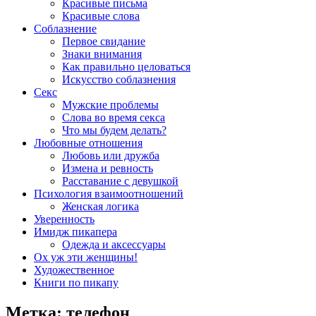
Красивые письма
Красивые слова
Соблазнение
Первое свидание
Знаки внимания
Как правильно целоваться
Искусство соблазнения
Секс
Мужские проблемы
Слова во время секса
Что мы будем делать?
Любовные отношения
Любовь или дружба
Измена и ревность
Расставание с девушкой
Психология взаимоотношений
Женская логика
Уверенность
Имидж пикапера
Одежда и аксессуары
Ох уж эти женщины!
Художественное
Книги по пикапу
Метка:
телефон