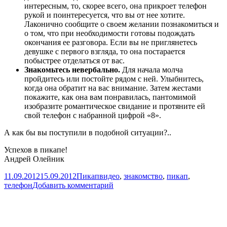
интересным, то, скорее всего, она прикроет телефон
рукой и поинтересуется, что вы от нее хотите.
Лаконично сообщите о своем желании познакомиться и
о том, что при необходимости готовы подождать
окончания ее разговора. Если вы не приглянетесь
девушке с первого взгляда, то она постарается
побыстрее отделаться от вас.
Знакомьтесь невербально.
Для начала молча
пройдитесь или постойте рядом с ней. Улыбнитесь,
когда она обратит на вас внимание. Затем жестами
покажите, как она вам понравилась, пантомимой
изобразите романтическое свидание и протяните ей
свой телефон с набранной цифрой «8».
А как бы вы поступили в подобной ситуации?..
Успехов в пикапе!
Андрей Олейник
Опубликовано
Рубрики
Метки
11.09.2012
15.09.2012
Пикап
видео
,
знакомство
,
пикап
,
к
телефон
Добавить комментарий
записи
Как
познакомиться
с