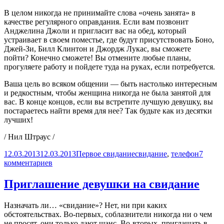
В целом никогда не принимайте слова «очень занята» в
качестве регулярного оправдания. Если вам позвонит
Анджелина Джоли и пригласит вас на обед, который
устраивает в своем поместье, где будут присутствовать Боно,
Джей-Зи, Билл Клинтон и Джордж Лукас, вы сможете
пойти? Конечно сможете! Вы отмените любые планы,
прогуляете работу и пойдете туда на руках, если потребуется.
Ваша цель во всяком общении — быть настолько интересным
и редкостным, чтобы женщина никогда не была занятой для
вас. В конце концов, если вы встретите лучшую девушку, вы
постараетесь найти время для нее? Так будьте как из десятки
лучших!
/ Нил Штраус /
Опубликовано
Рубрики
Метки
12.03.2013
12.03.2013
Первое свидание
свидание
,
телефон
7
к
комментариев
записи
Как
Приглашение девушки на свидание
и
когда
Назначать ли… «свидание»? Нет, ни при каких
звонить
обстоятельствах. Во-первых, соблазнители никогда ни о чем
девушке
не просят, они только дают шанс. Во-вторых, приглашать в