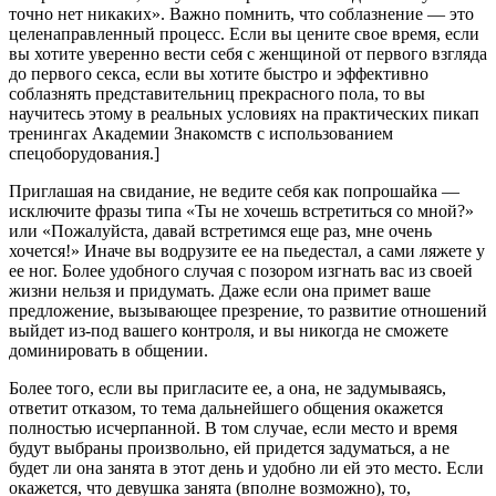
точно нет никаких». Важно помнить, что соблазнение — это
целенаправленный процесс. Если вы цените свое время, если
вы хотите уверенно вести себя с женщиной от первого взгляда
до первого секса, если вы хотите быстро и эффективно
соблазнять представительниц прекрасного пола, то вы
научитесь этому в реальных условиях на практических пикап
тренингах Академии Знакомств с использованием
спецоборудования.]
Приглашая на свидание, не ведите себя как попрошайка —
исключите фразы типа «Ты не хочешь встретиться со мной?»
или «Пожалуйста, давай встретимся еще раз, мне очень
хочется!» Иначе вы водрузите ее на пьедестал, а сами ляжете у
ее ног. Более удобного случая с позором изгнать вас из своей
жизни нельзя и придумать. Даже если она примет ваше
предложение, вызывающее презрение, то развитие отношений
выйдет из-под вашего контроля, и вы никогда не сможете
доминировать в общении.
Более того, если вы пригласите ее, а она, не задумываясь,
ответит отказом, то тема дальнейшего общения окажется
полностью исчерпанной. В том случае, если место и время
будут выбраны произвольно, ей придется задуматься, а не
будет ли она занята в этот день и удобно ли ей это место. Если
окажется, что девушка занята (вполне возможно), то,