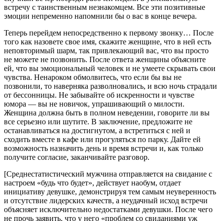
встречу с таинственным незнакомцем. Все эти позитивные
эмоции непременно напомнили бы о вас в конце вечера.
Теперь перейдем непосредственно к первому звонку… После
того как назовете свое имя, скажите женщине, что в ней есть
неповторимый шарм, так привлекающий вас, что вы просто
не можете не позвонить. После ответа женщины объясните
ей, что вы эмоциональный человек и не умеете скрывать свои
чувства. Ненароком обмолвитесь, что если бы вы не
позвонили, то наверняка разволновались, и всю ночь страдали
от бессонницы. Не забывайте об искренности и чувстве
юмора — вы не новичок, упрашивающий о милости.
Женщина должна быть в полном неведении, говорите ли вы
все серьезно или шутите. В заключение, предложите не
останавливаться на достигнутом, а встретиться с ней и
сходить вместе в кафе или прогуляться по парку. Дайте ей
возможность назначить день и время встречи и, как только
получите согласие, заканчивайте разговор.
[Среднестатистический мужчина отправляется на свидание с
настроем «будь что будет», действует наобум, отдает
инициативу девушке, демонстрируя тем самым неуверенность
и отсутствие лидерских качеств, а неудачный исход встречи
объясняет исключительно недостатками девушки. После чего
не прочь заявить, что у него «проблем со свиданиями уж