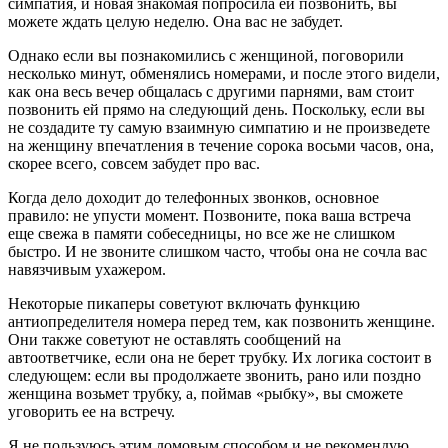
симпатия, и новая знакомая попросила ей позвонить, вы
можете ждать целую неделю. Она вас не забудет.
Однако если вы познакомились с женщиной, поговорили
несколько минут, обменялись номерами, и после этого видели,
как она весь вечер общалась с другими парнями, вам стоит
позвонить ей прямо на следующий день. Поскольку, если вы
не создадите ту самую взаимную симпатию и не произведете
на женщину впечатления в течение сорока восьми часов, она,
скорее всего, совсем забудет про вас.
Когда дело доходит до телефонных звонков, основное
правило: не упусти момент. Позвоните, пока ваша встреча
еще свежа в памяти собеседницы, но все же не слишком
быстро. И не звоните слишком часто, чтобы она не сочла вас
навязчивым ухажером.
Некоторые пикаперы советуют включать функцию
антиопределителя номера перед тем, как позвонить женщине.
Они также советуют не оставлять сообщений на
автоответчике, если она не берет трубку. Их логика состоит в
следующем: если вы продолжаете звонить, рано или поздно
женщина возьмет трубку, а, поймав «рыбку», вы сможете
уговорить ее на встречу.
Я не пользуюсь этим ломовым способом и не рекомендую