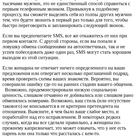
тысячами мужчин, это не единственный способ справиться с
первым телефонным звонком. Привыкнув к подобному
процессу, вы сможете выделять себя из толпы других мужчин
тем, что будете звонить в первый раз только для того, чтобы
быстро переговорить и запланировать следующий звонок.
Если вы предпочитаете SMS, все же откажитесь от них при
первом контакте. С другой стороны, если вы попали в
ловушку обмена сообщениями на автоответчиках, так и не
успев побеседовать даже один раз, SMS могут стать хорошим
выходом из этой ситуации.
Если женщина не отвечает ничего определенного на ваши
предложения или отвергает несколько приглашений подряд,
время проверить схемы ваших знакомств. Вероятно, вы
совершили ошибку где-то на ранних стадиях вашего общения.
Возможно, продемонстрировали низкую социальную
ценность, слишком отчаянно ее добивались или слишком рано
обменялись номерами. Возможно, ваш стиль (или отсутствие
такового) не вписывается в ее критерии претендента на
отношения. Выясните, в чем было ваше слабое место, и
поработайте над его исправлением. В некоторых редких
случаях, когда вы все сделали правильно, а женщина по-
прежнему капризничает, это может означать, что у нее есть
парень или она только что рассталась с кем-то.