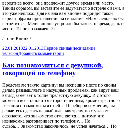
вероятнее всего, она предложит другое время или место.
Таким образом, вы заставите ее задуматься о встрече с вами, а
это уже неплохо. Для начала вам вполне подойдет такой
вариант фразы приглашения на свидание: «Нам следовало бы
встретиться. Меня вполне устроило бы такое-то время, день и
место. Ты не возражаешь?»
/ Тони Клинк /
Опубликовано
Рубрики
Метки
22.01.2013
22.01.2013
Первое свидание
свидание
,
к
телефон
Добавить комментарий
записи
Приглашение
Как познакомиться с девушкой,
девушки
говорящей по телефону
на
свидание
Представьте такую картину: вы неспешно идете по своим
делам, размышляете о насущных проблемах, как вдруг ваш
взгляд замечает в толпе прелестную девушку. И с этого
момента все становится второстепенным, кроме страстного
желания познакомиться с ней… Переборов сомнения, вы
решаетесь сделать первый шаг навстречу, но с ужасом
осознаете, что знакомство отменяется… потому, что
незнакомка разговаривает по телефону… Не
судьба… Знакомство закончилось, не успев начаться… Но