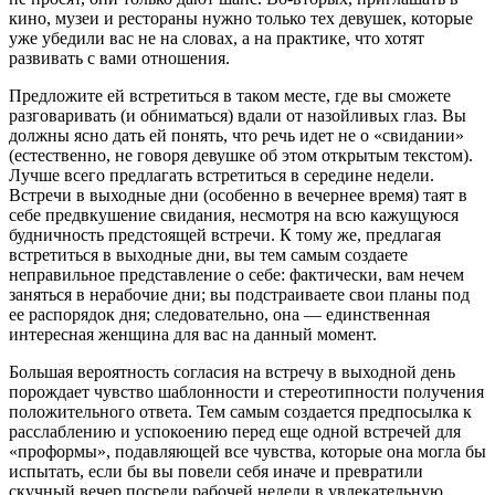
после
кино, музеи и рестораны нужно только тех девушек, которые
знакомства
уже убедили вас не на словах, а на практике, что хотят
развивать с вами отношения.
Предложите ей встретиться в таком месте, где вы сможете
разговаривать (и обниматься) вдали от назойливых глаз. Вы
должны ясно дать ей понять, что речь идет не о «свидании»
(естественно, не говоря девушке об этом открытым текстом).
Лучше всего предлагать встретиться в середине недели.
Встречи в выходные дни (особенно в вечернее время) таят в
себе предвкушение свидания, несмотря на всю кажущуюся
будничность предстоящей встречи. К тому же, предлагая
встретиться в выходные дни, вы тем самым создаете
неправильное представление о себе: фактически, вам нечем
заняться в нерабочие дни; вы подстраиваете свои планы под
ее распорядок дня; следовательно, она — единственная
интересная женщина для вас на данный момент.
Большая вероятность согласия на встречу в выходной день
порождает чувство шаблонности и стереотипности получения
положительного ответа. Тем самым создается предпосылка к
расслаблению и успокоению перед еще одной встречей для
«проформы», подавляющей все чувства, которые она могла бы
испытать, если бы вы повели себя иначе и превратили
скучный вечер посреди рабочей недели в увлекательную