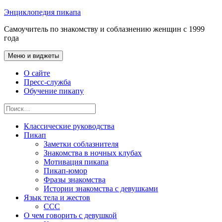
Перейти
Энциклопедия пикапа
к
Самоучитель по знакомству и соблазнению женщин с 1999
содержимому
года
Меню и виджеты
О сайте
Пресс-служба
Обучение пикапу
Найти:
Классические руководства
Пикап
Заметки соблазнителя
Знакомства в ночных клубах
Мотивация пикапа
Пикап-юмор
Фразы знакомства
Истории знакомства с девушками
Язык тела и жестов
ССС
О чем говорить с девушкой