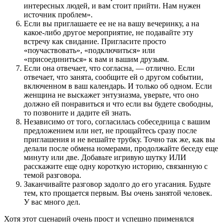
интересных людей, и вам стоит прийти. Нам нужен
источник проблем».
Если вы приглашаете ее не на вашу вечеринку, а на
какое-либо другое мероприятие, не подавайте эту
встречу как свидание. Пригласите просто
«поучаствовать», «подключиться» или
«присоединиться» к вам и вашим друзьям.
Если она отвечает, что согласна, — отлично. Если
отвечает, что занята, сообщите ей о другом событии,
включенном в ваш календарь. И только об одном. Если
женщина не выскажет энтузиазма, уверьте, что оно
должно ей понравиться и что если вы будете свободны,
то позвоните и дадите ей знать.
Независимо от того, согласилась собеседница с вашим
предложением или нет, не прощайтесь сразу после
приглашения и не вешайте трубку. Точно так же, как вы
делали после обмена номерами, продолжайте беседу еще
минуту или две. Добавьте игривую шутку ИЛИ
расскажите еще одну короткую историю, связанную с
темой разговора.
Заканчивайте разговор задолго до его угасания. Будьте
тем, кто прощается первым. Вы очень занятой человек.
У вас много дел.
Хотя этот сценарий очень прост и успешно применялся