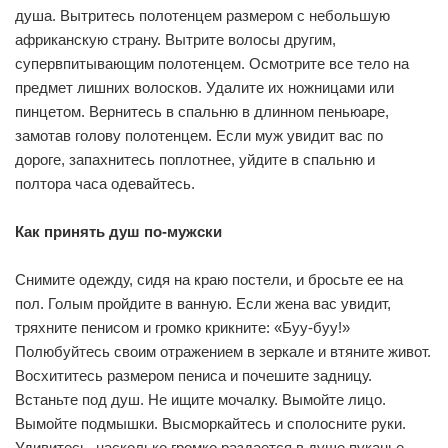
душа. Вытритесь полотенцем размером с небольшую
африканскую страну. Вытрите волосы другим,
супервпитывающим полотенцем. Осмотрите все тело на
предмет лишних волосков. Удалите их ножницами или
пинцетом. Вернитесь в спальню в длинном пеньюаре,
замотав голову полотенцем. Если муж увидит вас по
дороге, запахнитесь поплотнее, уйдите в спальню и
полтора часа одевайтесь.
Как принять душ по-мужски
Снимите одежду, сидя на краю постели, и бросьте ее на
пол. Голым пройдите в ванную. Если жена вас увидит,
тряхните пенисом и громко крикните: «Буу-буу!»
Полюбуйтесь своим отражением в зеркале и втяните живот.
Восхититесь размером пениса и почешите задницу.
Встаньте под душ. Не ищите мочалку. Вымойте лицо.
Вымойте подмышки. Высморкайтесь и сполосните руки.
Удивитесь, насколько громко раздается в душе пуканье.