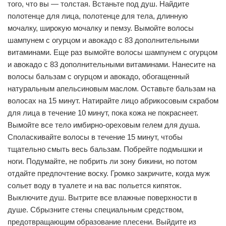
того, что вы — толстая. Встаньте под душ. Найдите
полотенце для лица, полотенце для тела, длинную
мочалку, широкую мочалку и пемзу. Вымойте волосы
шампунем с огурцом и авокадо с 83 дополнительными
витаминами. Еще раз вымойте волосы шампунем с огурцом
и авокадо с 83 дополнительными витаминами. Нанесите на
волосы бальзам с огурцом и авокадо, обогащенный
натуральным апельсиновым маслом. Оставьте бальзам на
волосах на 15 минут. Натирайте лицо абрикосовым скрабом
для лица в течение 10 минут, пока кожа не покраснеет.
Вымойте все тело имбирно-ореховым гелем для душа.
Споласкивайте волосы в течение 15 минут, чтобы
тщательно смыть весь бальзам. Побрейте подмышки и
ноги. Подумайте, не побрить ли зону бикини, но потом
отдайте предпочтение воску. Громко закричите, когда муж
сольет воду в туалете и на вас польется кипяток.
Выключите душ. Вытрите все влажные поверхности в
душе. Сбрызните стены специальным средством,
предотвращающим образование плесени. Выйдите из