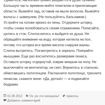
Большую часть времени мойте гениталии и прилегающие
области. Вымойте зад, оставив на мыле волоски. Вымойте
волосы с шампунем. (Не пользуйтесь бальзамом.)
Устройте на голове ирокез из пены. Отдерните шторку,
чтобы снова полюбоваться своим отражением. Пописайте,
целясь в сток. Сполоснитесь и выйдите из душа. Не
обращайте внимания на воду, которая натекла на пол,
потому что шторка все время висела снаружи ванны.
Слегка вытритесь. Посмотритесь в зеркало. Поиграйте
мышцами. Еще раз восхититесь размерами пениса.
Оставьте шторку отдернутой, коврик мокрым на полу. Не
выключайте ни вентилятор, ни свет. Вернитесь в спальню,
обмотавшись полотенцем. Распахните полотенце, тряхните
пенисом, скажите жене: «Да, детка!» — и подвигайте
бедрами.
Опубликовано
Рубрики
Метки
01.08.2012
Ох уж эти женщины!
приколы
к записи Инструкция по принятию душа для
Добавить комментарий