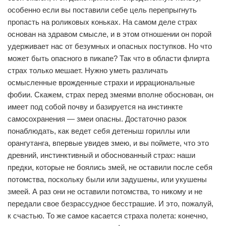
особенно если вы поставили себе цель перепрыгнуть
пропасть на роликовых коньках. На самом деле страх
основан на здравом смысле, и в этом отношении он порой
удерживает нас от безумных и опасных поступков. Но что
может быть опасного в пикапе? Так что в области флирта
страх только мешает. Нужно уметь различать
осмысленные врожденные страхи и иррациональные
фобии. Скажем, страх перед змеями вполне обоснован, он
имеет под собой почву и базируется на инстинкте
самосохранения — змеи опасны. Достаточно разок
понаблюдать, как ведет себя детеныш гориллы или
орангутанга, впервые увидев змею, и вы поймете, что это
древний, инстинктивный и обоснованный страх: наши
предки, которые не боялись змей, не оставили после себя
потомства, поскольку были или задушены, или укушены
змеей. А раз они не оставили потомства, то никому и не
передали свое безрассудное бесстрашие. И это, пожалуй,
к счастью. То же самое касается страха полета: конечно,