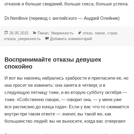
отказов и больше свиданий, больше секса, больше успеха.
Dr.Nerdlove (перевод с английского — Андрей Олейник)
Опубликовано
Рубрики
Метки
26.05.2015
Пикап
,
Уверенность
отказ
,
пикап
,
страх
к записи Перешагните ч
отказа
,
уверенность
Добавить комментарий
Воспринимайте отказы девушек
спокойно
И вот вы наконец набрались храбрости и пригласили ее, но
она просит ее извинить: она занята в четверг, и в
следующую пятницу тоже, и во вторую субботу октября —
тоже. «Собственно говоря, — говорит она, — у меня уже
все расписано до конца года». Если у вас что-то сжимается
внутри при таком ответе — значит, вы такой же, как
большинство людей: вы не выносите, когда вас отвергают.