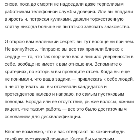
снова, пока до смерти не надоедали даже терпеливым
работникам телефонной службы доверия. Или вы впадали
в ярость и, потрясая кулаками, давали торжественную
клятву никогда больше не пытаться завязать знакомство.
Я открою вам маленький секрет: вы тут вообще ни при чем.
Не волнуйтесь. Напрасно вы все так приняли близко к
сердцу — то, что так огорчило вас и лишило уверенности в
себе, вообще не имеет к вам отношения. Вспомните о
критериях, по которым вы проводите отсев. Когда вы еще
не понимали, что ваша задача — привлекать к себе людей,
а не отпугивать их, вы отсеивали кандидатов и
претендентов налево и направо, по самым пустяковым
поводам. Борода или ее отсутствие, рыжие волосы, южный
акцент, «не такая» работа — все это было достаточным
основанием для дисквалификации.
Вполне возможно, что и вас отвергают по какой-нибудь
такой же пустяковой причине. Каким бы чудесным