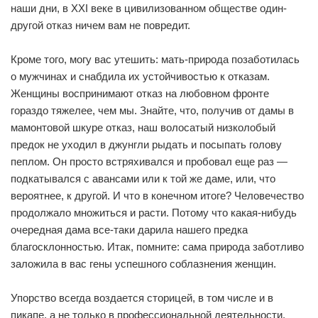
наши дни, в XXI веке в цивилизованном обществе один-
другой отказ ничем вам не повредит.
Кроме того, могу вас утешить: мать-природа позаботилась
о мужчинах и снабдила их устойчивостью к отказам.
Женщины воспринимают отказ на любовном фронте
гораздо тяжелее, чем мы. Знайте, что, получив от дамы в
мамонтовой шкуре отказ, наш волосатый низколобый
предок не уходил в джунгли рыдать и посыпать голову
пеплом. Он просто встряхивался и пробовал еще раз —
подкатывался с авансами или к той же даме, или, что
вероятнее, к другой. И что в конечном итоге? Человечество
продолжало множиться и расти. Потому что какая-нибудь
очередная дама все-таки дарила нашего предка
благосклонностью. Итак, помните: сама природа заботливо
заложила в вас гены успешного соблазнения женщин.
Упорство всегда воздается сторицей, в том числе и в
пикапе, а не только в профессиональной деятельности.