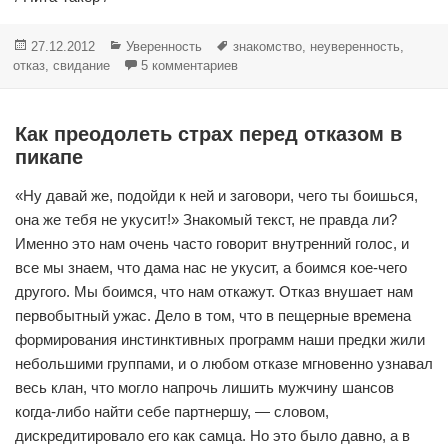
Опубликовано
Рубрики
Метки
27.12.2012
Уверенность
знакомство
,
неуверенность
,
к записи Воспринимайте отказы д
отказ
,
свидание
5 комментариев
Как преодолеть страх перед отказом в
пикапе
«Ну давай же, подойди к ней и заговори, чего ты боишься,
она же тебя не укусит!» Знакомый текст, не правда ли?
Именно это нам очень часто говорит внутренний голос, и
все мы знаем, что дама нас не укусит, а боимся кое-чего
другого. Мы боимся, что нам откажут. Отказ внушает нам
первобытный ужас. Дело в том, что в пещерные времена
формирования инстинктивных программ наши предки жили
небольшими группами, и о любом отказе мгновенно узнавал
весь клан, что могло напрочь лишить мужчину шансов
когда-либо найти себе партнершу, — словом,
дискредитировало его как самца. Но это было давно, а в