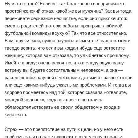
Ну и что с того? Если вы так болезненно воспринимаете
простой женский отказ, какой же вы мужчина? Как вы тогда
переживете серьезное несчастье, если оно приключится:
смерть родителей, потерю работы, проигрыш любимой
футбольной команды всухую? Так что все относительно.
Вам, друзья мои, нужно научиться смеяться над отказом и
твердо верить, что если вы когда-нибудь еще встретите
женщину, которая вам отказала, то улыбнетесь прошлому.
Имейте в виду: очень вероятно, что в следующую вашу
встречу вы будете состоятельным человеком, а она —
расплывшейся клушей с четырьмя детьми от разных отцов
или еще какими-нибудь ужасными проблемами. И тогда вы
здорово посмеетесь над той, которая сказала «отвалите,
молодой человек», когда вы просто пытались
облагодетельствовать ее своим обществом у входа в
кинотеатр.
Страх — это препятствие на пути к цели, но у него есть
свой смысл, и он даже приносит определенную пользу,