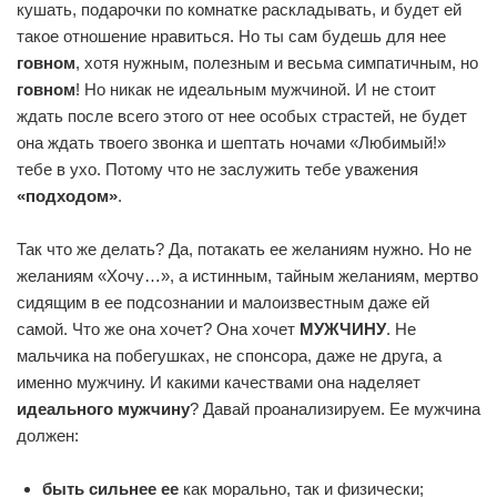
кушать, подарочки по комнатке раскладывать, и будет ей
такое отношение нравиться. Но ты сам будешь для нее
говном
, хотя нужным, полезным и весьма симпатичным, но
говном
! Но никак не идеальным мужчиной. И не стоит
ждать после всего этого от нее особых страстей, не будет
она ждать твоего звонка и шептать ночами «Любимый!»
тебе в ухо. Потому что не заслужить тебе уважения
«подходом»
.
Так что же делать? Да, потакать ее желаниям нужно. Но не
желаниям «Хочу…», а истинным, тайным желаниям, мертво
сидящим в ее подсознании и малоизвестным даже ей
самой. Что же она хочет? Она хочет
МУЖЧИНУ
. Не
мальчика на побегушках, не спонсора, даже не друга, а
именно мужчину. И какими качествами она наделяет
идеального мужчину
? Давай проанализируем. Ее мужчина
должен:
быть сильнее ее
как морально, так и физически;