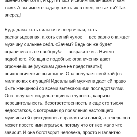
именно они хотят, и крутят мозги своим мальчикам и вам
тоже. А вы имеете задачу взять их в плен, не так ли? Так
вперед!
Будь дама хоть сильная и энергичная, хоть
распальцованая, а хоть синий чулок — все равно она ждет
мужчину сильнее себя. «Зачем? Ведь он же будет
ограничивать ее свободу!» — возразите вы. Ничего
подобного. Женщине подобные ограничения дают
огромнейшие (мужикам даже не представить!)
психологические выигрыши. Она получает свой кайф в
миллионах ситуаций! Идеальный мужчина дает ей право
быть женщиной со всеми вытекающими последствиями.
Она получает индульгенции на глупость, капризы,
нерешительность, безответственность и еще сто тысяч
недостатков, с которыми до появления настоящего
мужчины ей приходилось справляться самой, а теперь она
может просто ими играться, потому что от нее мало что
зависит. И она боготворит человека, просто и галантно