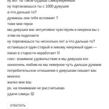
ну вот ты такой будешь самоуверенный
ну портахаешься ты с 1000 дувушек
а что дальше то?
думаешь она тебя вспомнит ?
тоже мне герои
мы девушки вас интуитивно чувствуем и нихрена вы с
этим не поделаете
ну порезвишься ты несколько лет а что дальше то?
останешься один старый и никому ненужный один —
пикап в старости неработает !!!
секс- взаимное удовольствие и мы девушки его
ооооочень любим но мы неверное чуть дальше думаем
потребительское отношение к девушкам лишает вас
многого
жалко мне вас
ps. на понимание не рассчитываю
удачи самцы 😛
ОТВЕТИТЬ