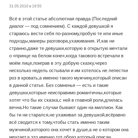
31.05.2010 в 19:55
Всё в этой статье абсолютная правда (Последний
диалог — под сомнением). С каждой девушкой я
стараюсь вести себя по-разному,пробую те или иные
подходы,манеры разговора,ухаживания. И,как ни
странно,даже те девушки,которую в открытую мечтали
о «принце на белом коне»,когда такового встречали в
моём лице,поиграв в эту добрую сказку,через
несколько недель остывали и им хотелось не лепестки
роз в кровать,а именно такого мужчину,который описан
в данной статье. Без сомненья — есть и такие
девушки,которые неисправимо романтичны,которые
хотят что бы их сказка,с ней в главной роли,длилась
вечна.Но такие случаи бывают один на миллион. Как
бы ти ни старался,не ухаживал за девушкой,всёравно
всё сводится к тому,чтобы стать именно таким
мужчиной,которого она хочет в душе,а не о котором она
мечтает,а это именно тот образ,который описан