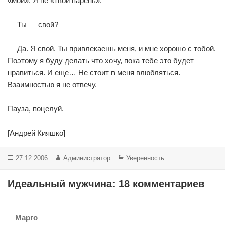
«мой». Я не «твой парень».
— Ты — свой?
— Да. Я свой. Ты привлекаешь меня, и мне хорошо с тобой.
Поэтому я буду делать что хочу, пока тебе это будет
нравиться. И еще… Не стоит в меня влюбляться.
Взаимностью я не отвечу.
Пауза, поцелуй.
[Андрей Кияшко]
Опубликовано
Автор
Рубрики
27.12.2006
Администратор
Уверенность
Идеальный мужчина: 18 комментариев
Марго
: