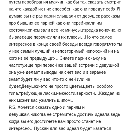
путем перебирания мужчин,как бы так сказать смотрит
на что каждой их них способен,как они поведут себя.Я
думаю вы не раз парни слышали от девушек рассказы
про бывших ее парней,как они перебирали им
косточки,описывали все их минусы,изредка конечно,но
бывает,еще перечисляли их плюсы…Но что самое
интересное в конце своей беседы всегда говорят,что ты
у нее самый лучший и неповторимый непохожий ни на
кого из её предыдущих…Знаете парни скажу на
частоту,еще при первой же вашей встречи с девушкой
она уже делает выводы на счет вас и в заранее
знает,будет ли у вас что-то с ней или не
будет.Девушки-это не просто цветы,цветы особого
типа,требующие ласки,нежности,верности…Каждая из
них может вас ужалить шипом…
P.S. Хочется сказать одно и парням и
девушкам,никогда не стремитесь достичь идеала,ведь
когда вы его достигнете вам просто станет не
интересно…Пускай для вас идеал будет казаться