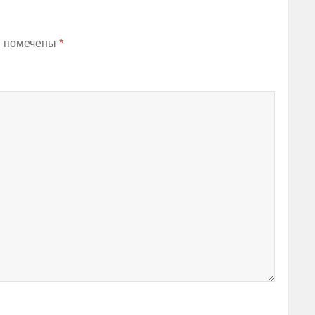
я помечены
*