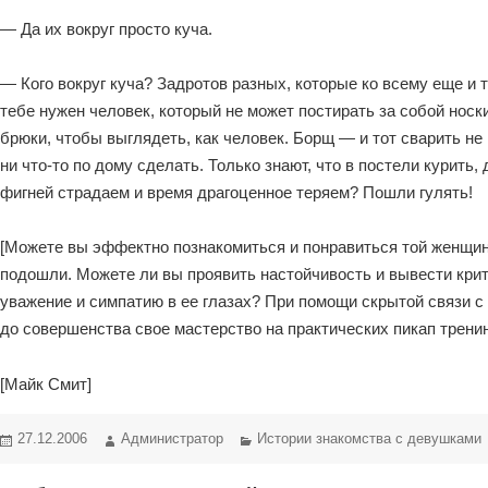
— Да их вокруг просто куча.
— Кого вокруг куча? Задротов разных, которые ко всему еще и 
тебе нужен человек, который не может постирать за собой носки
брюки, чтобы выглядеть, как человек. Борщ — и тот сварить не
ни что-то по дому сделать. Только знают, что в постели курить,
фигней страдаем и время драгоценное теряем? Пошли гулять!
[Можете вы эффектно познакомиться и понравиться той женщине
подошли. Можете ли вы проявить настойчивость и вывести крит
уважение и симпатию в ее глазах? При помощи скрытой связи с 
до совершенства свое мастерство на практических пикап трени
[Майк Смит]
Опубликовано
Автор
Рубрики
27.12.2006
Администратор
Истории знакомства с девушками