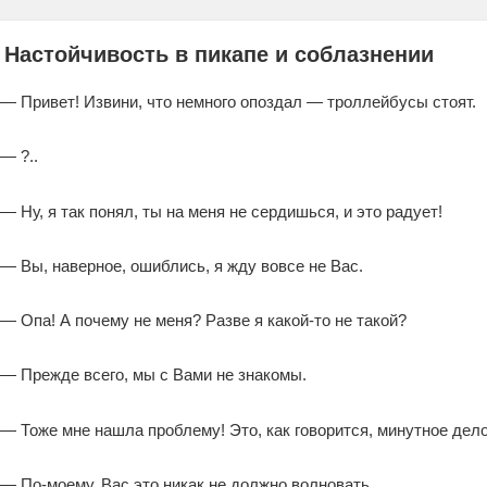
Настойчивость в пикапе и соблазнении
— Привет! Извини, что немного опоздал — троллейбусы стоят.
— ?..
— Ну, я так понял, ты на меня не сердишься, и это радует!
— Вы, наверное, ошиблись, я жду вовсе не Вас.
— Опа! А почему не меня? Разве я какой-то не такой?
— Прежде всего, мы с Вами не знакомы.
— Тоже мне нашла проблему! Это, как говорится, минутное дел
— По-моему, Вас это никак не должно волновать.