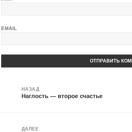
EMAIL
авигация
о
НАЗАД
Наглость — второе счастье
аписям
Предыдущая
запись:
ДАЛЕЕ