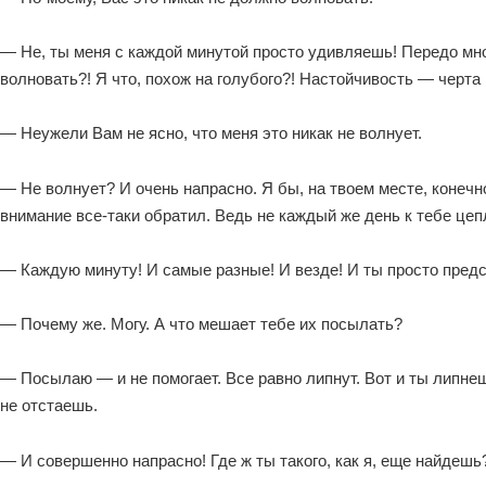
— Не, ты меня с каждой минутой просто удивляешь! Передо мно
волновать?! Я что, похож на голубого?! Настойчивость — черта 
— Неужели Вам не ясно, что меня это никак не волнует.
— Не волнует? И очень напрасно. Я бы, на твоем месте, конечн
внимание все-таки обратил. Ведь не каждый же день к тебе цепл
— Каждую минуту! И самые разные! И везде! И ты просто предс
— Почему же. Могу. А что мешает тебе их посылать?
— Посылаю — и не помогает. Все равно липнут. Вот и ты липнеш
не отстаешь.
— И совершенно напрасно! Где ж ты такого, как я, еще найдешь