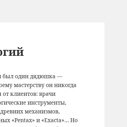
огий
и был один дядюшка —
воему мастерству он никогда
я от клиентов: врачи
ргические инструменты,
 древних механизмов,
ых «Pentax» и «Exacta»…
Но