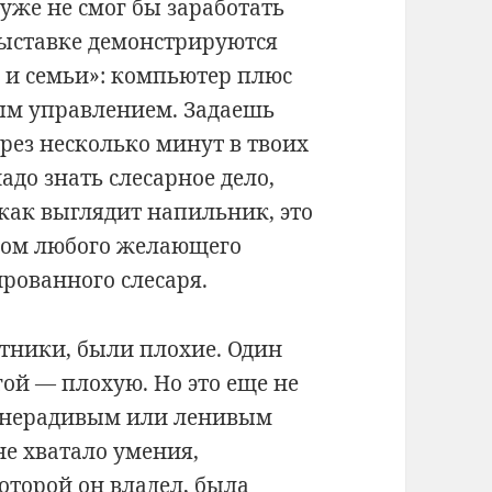
 уже не смог бы заработать
выставке демонстрируются
 и семьи»: компьютер плюс
ым управлением. Задаешь
ерез несколько минут в твоих
адо знать слесарное дело,
 как выглядит напильник, это
ком любого желающего
рованного слесаря.
тники, были плохие. Один
гой — плохую. Но это еще не
л нерадивым или ленивым
не хватало умения,
оторой он владел, была