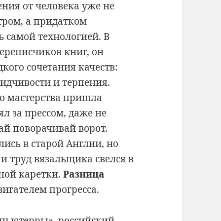
ения от человека уже не
тром, а придатком
ь самой технологией. В
переписчиков книг, он
дкого сочетания качеств:
сидчивости и терпения.
то мастерства пришла
ял за прессом, даже не
ай поворачивай ворот.
ись в старой Англии, но
 труд вязальщика свелся в
ной каретки.
Разница
вигателем прогресса.
мпьютерры», российский