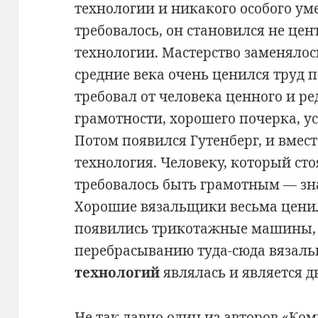
технологии и никакого особого ум
требовалось, он становился не цен
технологии. Мастерство заменялос
средние века очень ценился труд 
требовал от человека ценного и ре
грамотности, хорошего почерка, у
Потом появился Гутенберг, и вмес
технология. Человеку, который сто
требовалось быть грамотным — зн
Хорошие вязальщики весьма ценил
появились трикотажные машины, и
перебрасыванию туда-сюда вязаль
технологий
являлась и является д
Не так давно один из авторов «Ко