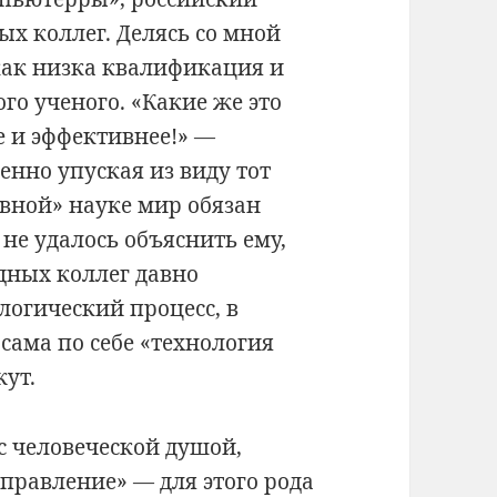
ых коллег. Делясь со мной
как низка квалификация и
ого ученого. «Какие же это
е и эффективнее!» —
енно упуская из виду тот
ивной» науке мир обязан
не удалось объяснить ему,
адных коллег давно
логический процесс, в
сама по себе «технология
жут.
с человеческой душой,
справление» — для этого рода