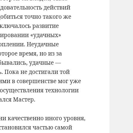
едовательность действий
добиться точно такого же
заключалось развитие
пировании «удачных»
коплении. Неудачные
торое время, но из за
бывались, удачные —
. Пока не достигали той
 ими в совершенстве мог уже
 осуществления технологии
ался Мастер.
ии качественно иного уровня,
 становился частью самой