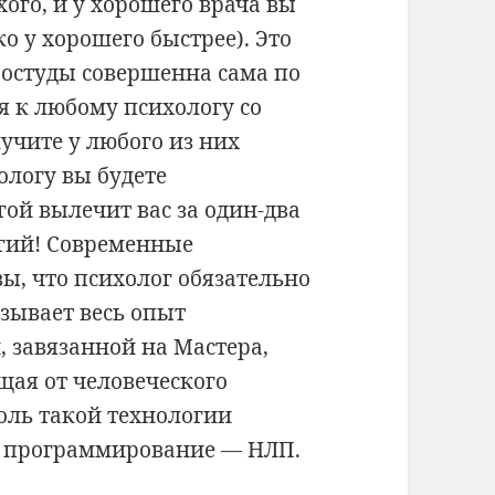
хого, и у хорошего врача вы
о у хорошего быстрее). Это
ростуды совершенна сама по
дя к любому психологу со
учите у любого из них
ологу вы будете
гой вылечит вас за один-два
огий! Современные
ы, что психолог обязательно
зывает весь опыт
, завязанной на Мастера,
щая от человеческого
оль такой технологии
е программирование — НЛП.