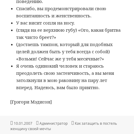
поведению.
Спасибо, вы продемонстрировали свою
воспитанность и женственность.
У вас висит сопля на носу.
(глядя на ее верхнюю губу) «Ого, какая бритва
так чисто бреет?»
(достаешь тампон, который для подобных
целей должен быть у тебя всегда с собой)
«Возьми! Сейчас же у тебя месячные?»
Я очень одинокий человек и стараюсь
преодолеть свою застенчивость, а вы меня
затолкнули в мою раковину на пару лет
вперед. Надеюсь, вам было приятно.
[Грэгори Мэдисон]
Опубликовано
Автор
Рубрики
10.01.2007
Администратор
Как затащить в постель
женщину своей мечты