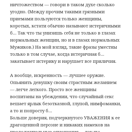
ничтожеством — говори в таком духе сколько
угодно. (Между прочим такими грязными
приемами пользуются только женщины,
коротых, кстати обычно называют истеричными
б… Так что ты унизишь себя не только в глазах
нормальных женщин, но и в глазах нормальных
Мужиков.) На мой взгляд, такие фразы уместны
только в том случае, когда истеричная б…
закатывает истерику и нарушает все приличия.
А вообще, искренность — лучшее оружие.
Опьянить девушку своим страстным желанием
— легче легкого. Просто все женщины
воспитаны на убеждении, что случайный секс
вешает ярлык безотказной, глупой, нимфоманки,
а то и попросту б…
Больше доверия, подчеркнутого УВАЖЕНИЯ к ее
драгоценной персоне и никаких намеков на
продолжительные отношения — так ты