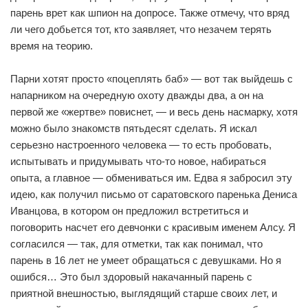
парень врет как шпион на допросе. Также отмечу, что вряд
ли чего добьется тот, кто заявляет, что незачем терять
время на теорию.
Парни хотят просто «поцеплять баб» — вот так выйдешь с
напарником на очередную охоту дважды два, а он на
первой же «жертве» повиснет, — и весь день насмарку, хотя
можно было знакомств пятьдесят сделать. Я искал
серьезно настроенного человека — то есть пробовать,
испытывать и придумывать что-то новое, набираться
опыта, а главное — обмениваться им. Едва я забросил эту
идею, как получил письмо от саратовского паренька Дениса
Иванцова, в котором он предложил встретиться и
поговорить насчет его девчонки с красивым именем Алсу. Я
согласился — так, для отметки, так как понимал, что
парень в 16 лет не умеет обращаться с девушками. Но я
ошибся… Это был здоровый накачанный парень с
приятной внешностью, выглядящий старше своих лет, и