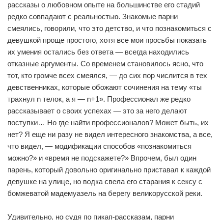
рассказы о любовном опыте на большинстве его стадий
редко совпадают с реальностью. Знакомые парни
смеялись, говорили, что это детство, и что познакомиться с
девушкой проще простого, хотя все мои просьбы показать
их умения остались без ответа — всегда находились
отказные аргументы. Со временем становилось ясно, что
тот, кто громче всех смеялся, — до сих пор числится в тех
девственниках, которые обожают сочинения на тему «ты
трахнул n телок, а я — n+1». Профессионал же редко
рассказывает о своих успехах — это за него делают
поступки… Но где найти профессионалов? Может быть, их
нет? Я еще ни разу не видел интересного знакомства, а все,
что видел, — модификации способов «познакомиться
можно?» и «время не подскажете?» Впрочем, был один
парень, который довольно оригинально приставал к каждой
девушке на улице, но водка свела его старания к сексу с
бомжеватой мадемуазель на берегу великорусской реки.
Удивительно, но судя по пикап-рассказам, парни