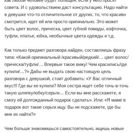
как любой человек будет польщен, если у него просят
совета. И с удовольствием даст консультацию. Надо найти
в девушке что-то отличительное от других, то, что красиво
смотрится, идет ей или просто оригинально. Это может
быть цвет волос, прическа, цвет губной помады, кофточка,
туфли, платье, юбка, необычные цвета одежды и т.д.
Как только предмет разговора найден, составляешь фразу
типа: «Какой оригинальный /красивый/редкий/… цвет волос/
прическа/туфли/… Впервые такое вижу! Чем красились/где
купили/…?» Дабы не выдать свою настоящую цель
разговора с девушкой, стоит добавить: «У Вас отличный
вкус!!! Где вы ее купили? Моя сестра ищет себе точь-в-точь
такую шляпку/юбку/серьги… Если вы мне расскажете, я
смогу ей долгожданный подарок сделать». Или: «Я маме в
подарок вот такие серьги ищу. Вы не подскажете, где бы
мне их найти?»
Чем больше знакомишься самостоятельно, ищешь новые