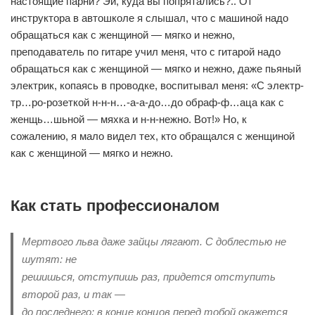
настоящие парни? Эй, куда вы попрятались?.. От
инструктора в автошколе я слышал, что с машиной надо
обращаться как с женщиной — мягко и нежно,
преподаватель по гитаре учил меня, что с гитарой надо
обращаться как с женщиной — мягко и нежно, даже пьяный
электрик, копаясь в проводке, воспитывал меня: «С электр-
тр…ро-розеткой н-н-н…-а-а-до…до обраф-ф…аца как с
женщь…шьной — мяхка и н-н-нежно. Вот!» Но, к
сожалению, я мало видел тех, кто обращался с женщиной
как с женщиной — мягко и нежно.
Как стать профессионалом
Мертвого льва даже зайцы лягают. С доблестью не
шутят: не
решишься, отступишь раз, придется отступить
второй раз, и так —
до последнего: в конце концов перед тобой окажется