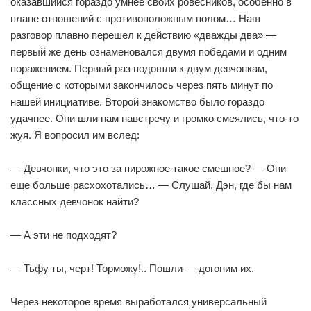
оказавшийся гораздо умнее своих ровесников, особенно в
плане отношений с противоположным полом… Наш
разговор плавно перешел к действию «дважды два» —
первый же день ознаменовался двумя победами и одним
поражением. Первый раз подошли к двум девчонкам,
общение с которыми закончилось через пять минут по
нашей инициативе. Второй знакомство было гораздо
удачнее. Они шли нам навстречу и громко смеялись, что-то
жуя. Я вопросил им вслед:
— Девчонки, что это за пирожное такое смешное? — Они
еще больше расхохотались… — Слушай, Дэн, где бы нам
классных девчонок найти?
— А эти не подходят?
— Тьфу ты, черт! Торможу!.. Пошли — догоним их.
Через некоторое время выработался универсальный