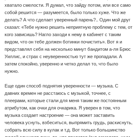
хватало смелости. Я думал, что зайду потом, или все само
собой решится — разумеется, было только хуже. Что же
делать? А что сделает уверенный парень?.. Один мой друг
сказал: «Тебе нужно решить неприятную проблему с тем, от
кого зависишь? Нагло заходи к нему в кабинет с таким
видом, что он тебе должен ботинки почистить». Вот я и
представлял себя на несколько минут бандитом а-ля Брюс
Уиллис, и страх с неуверенностью тут же пропадали. А
затем спокойно, уверенно и четко делал то, что было
нужно.
Еще один способ поднятия уверенности — музыка. С
давних времен не расстаюсь с музыкой, точнее, с
плеерами, которые стали для меня таким же постоянным
атрибутом, как очки для очкарика. Я уверен в том, что
музыка создает настроение — она может заставить
человека уснуть, взбеситься, выпрямить грудь, раскиснуть,
собрать всю силу в кулак и т.д. Вот только большинство