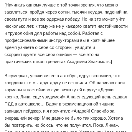
[Начинать одному лучше с той точки зрения, что можно
закалиться, пройдя через сотни, тысячи неудач, падений на
своем пути и все же одержав победу. Но на это может уйти
несколько лет, к тому же не у каждого хватит настойчивости
и трудолюбия для работы над собой. Работая с
профессиональными инструкторами вы в кратчайшее
время узнаете о себе со стороны, увидите и
скорректируете все свои ошибки — все это на
практических пикап тренингах Академии Знакомств.]
В сумерках, усаживая ее в автобус, вдруг вспомнил, что
координат-то мы друг другу не оставили. Обшариваю свои
карманы и настойчиво сую визитку ей в руку: «Держи
крепко, Лина, еще увидимся!» А на следующий день сдавал
ПДД в автошколе… Вдруг в экзаменационной тишине
запищал пейджер, и я прочитал: «Андрей! Спасибо за
вчерашний вечер! Мне давно не было так хорошо. Хотела
бы повторить, но боюсь, что не получится. Пока. Лина».