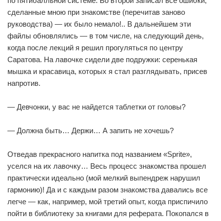
по пятибалльной системе. Во второй записал все ошибки,
сделанные мною при знакомстве (перечитав заново
руководства) — их было немало!.. В дальнейшем эти
файлы обновлялись — в том числе, на следующий день,
когда после лекций я решил прогуляться по центру
Саратова. На лавочке сидели две подружки: серенькая
мышка и красавица, которых я стал разглядывать, присев
напротив.
— Девчонки, у вас не найдется таблетки от головы?
— Должна быть… Держи… А запить не хочешь?
Отведав прекрасного напитка под названием «Sprite»,
уселся на их лавочку… Весь процесс знакомства прошел
практически идеально (мой мелкий выпендреж нарушил
гармонию)! Да и с каждым разом знакомства давались все
легче — как, например, мой третий опыт, когда приспичило
пойти в библиотеку за книгами для реферата. Покопался в