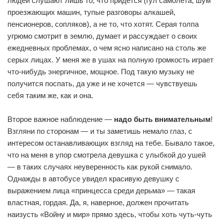
людей слушают лишь то, что придется (гул самолета, шум
проезжающих машин, тупые разговоры алкашей,
пенсионеров, сопляков), а не то, что хотят. Серая толпа
угрюмо смотрит в землю, думает и рассуждает о своих
ежедневных проблемах, о чем ясно написано на столь же
серых лицах. У меня же в ушах на полную громкость играет
что-нибудь энергичное, мощное. Под такую музыку не
получится поспать, да уже и не хочется — чувствуешь
себя таким же, как и она.
Второе важное наблюдение —
надо быть внимательным
!
Взгляни по сторонам — и ты заметишь немало глаз, с
интересом останавливающих взгляд на тебе. Бывало такое,
что на меня в упор смотрела девушка с улыбкой до ушей
— в таких случаях неуверенность как рукой снимало.
Однажды в автобусе увидел красивую девушку с
выражением лица «принцесса среди дерьма» — такая
властная, гордая. Да, я, наверное, должен прочитать
наизусть «Войну и мир» прямо здесь, чтобы хоть чуть-чуть