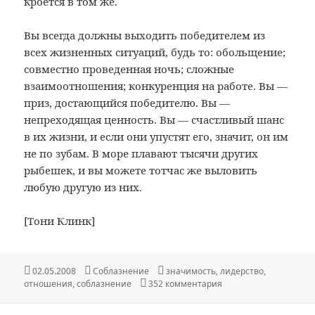
кроется в том же.
Вы всегда должны выходить победителем из
всех жизненных ситуаций, будь то: обольщение;
совместно проведенная ночь; сложные
взаимоотношения; конкуренция на работе. Вы —
приз, достающийся победителю. Вы —
непреходящая ценность. Вы — счастливый шанс
в их жизни, и если они упустят его, значит, он им
не по зубам. В море плавают тысячи других
рыбешек, и вы можете тотчас же выловить
любую другую из них.
[Тони Клинк]
Опубликовано
Рубрики
Метки
02.05.2008
Соблазнение
значимость
,
лидерство
,
к записи Как застави
отношения
,
соблазнение
352 комментария