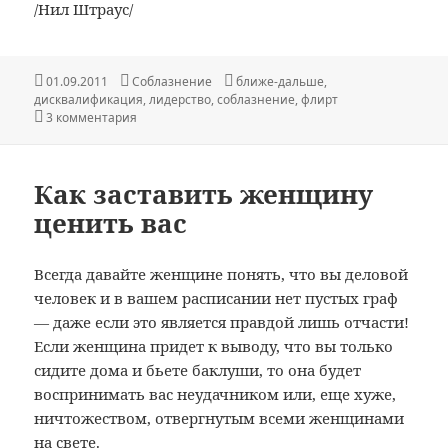
/Нил Штраус/
Опубликовано
Рубрики
Метки
01.09.2011
Соблазнение
ближе-дальше
,
дисквалификация
,
лидерство
,
соблазнение
,
флирт
к записи Дисквалификация женщины
3 комментария
Как заставить женщину
ценить вас
Всегда давайте женщине понять, что вы деловой
человек и в вашем расписании нет пустых граф
— даже если это является правдой лишь отчасти!
Если женщина придет к выводу, что вы только
сидите дома и бьете баклуши, то она будет
воспринимать вас неудачником или, еще хуже,
ничтожеством, отвергнутым всеми женщинами
на свете.