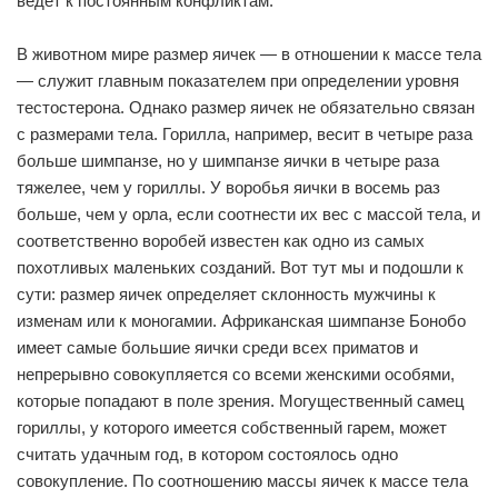
ведет к постоянным конфликтам.
В животном мире размер яичек — в отношении к массе тела
— служит главным показателем при определении уровня
тестостерона. Однако размер яичек не обязательно связан
с размерами тела. Горилла, например, весит в четыре раза
больше шимпанзе, но у шимпанзе яички в четыре раза
тяжелее, чем у гориллы. У воробья яички в восемь раз
больше, чем у орла, если соотнести их вес с массой тела, и
соответственно воробей известен как одно из самых
похотливых маленьких созданий. Вот тут мы и подошли к
сути: размер яичек определяет склонность мужчины к
изменам или к моногамии. Африканская шимпанзе Бонобо
имеет самые большие яички среди всех приматов и
непрерывно совокупляется со всеми женскими особями,
которые попадают в поле зрения. Могущественный самец
гориллы, у которого имеется собственный гарем, может
считать удачным год, в котором состоялось одно
совокупление. По соотношению массы яичек к массе тела