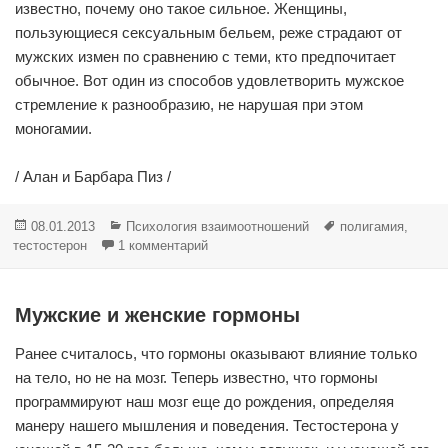
известно, почему оно такое сильное. Женщины,
пользующиеся сексуальным бельем, реже страдают от
мужских измен по сравнению с теми, кто предпочитает
обычное. Вот один из способов удовлетворить мужское
стремление к разнообразию, не нарушая при этом
моногамии.
/ Алан и Барбара Пиз /
Опубликовано
Рубрики
Метки
08.01.2013
Психология взаимоотношений
полигамия
,
к записи Моногамия и полигамия
тестостерон
1 комментарий
Мужские и женские гормоны
Ранее считалось, что гормоны оказывают влияние только
на тело, но не на мозг. Теперь известно, что гормоны
программируют наш мозг еще до рождения, определяя
манеру нашего мышления и поведения. Тестостерона у