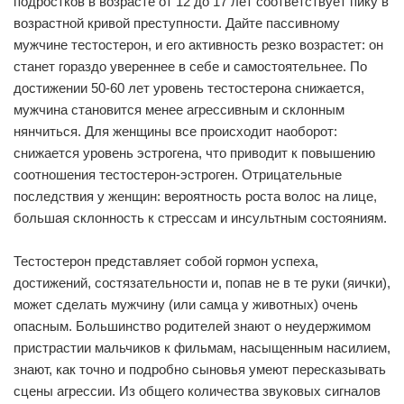
подростков в возрасте от 12 до 17 лет соответствует пику в
возрастной кривой преступности. Дайте пассивному
мужчине тестостерон, и его активность резко возрастет: он
станет гораздо увереннее в себе и самостоятельнее. По
достижении 50-60 лет уровень тестостерона снижается,
мужчина становится менее агрессивным и склонным
нянчиться. Для женщины все происходит наоборот:
снижается уровень эстрогена, что приводит к повышению
соотношения тестостерон-эстроген. Отрицательные
последствия у женщин: вероятность роста волос на лице,
большая склонность к стрессам и инсультным состояниям.
Тестостерон представляет собой гормон успеха,
достижений, состязательности и, попав не в те руки (яички),
может сделать мужчину (или самца у животных) очень
опасным. Большинство родителей знают о неудержимом
пристрастии мальчиков к фильмам, насыщенным насилием,
знают, как точно и подробно сыновья умеют пересказывать
сцены агрессии. Из общего количества звуковых сигналов