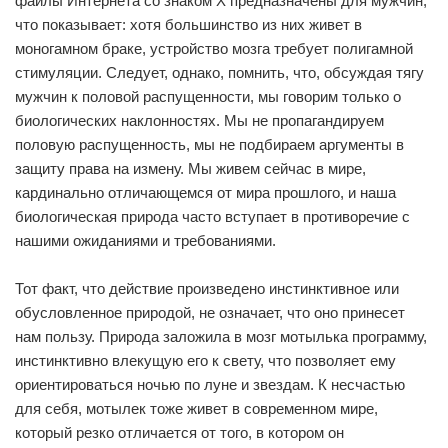
файлы Интернета со знаком Х предназначены для мужчин,
что показывает: хотя большинство из них живет в
моногамном браке, устройство мозга требует полигамной
стимуляции. Следует, однако, помнить, что, обсуждая тягу
мужчин к половой распущенности, мы говорим только о
биологических наклонностях. Мы не пропагандируем
половую распущенность, мы не подбираем аргументы в
защиту права на измену. Мы живем сейчас в мире,
кардинально отличающемся от мира прошлого, и наша
биологическая природа часто вступает в противоречие с
нашими ожиданиями и требованиями.
Тот факт, что действие произведено инстинктивное или
обусловленное природой, не означает, что оно принесет
нам пользу. Природа заложила в мозг мотылька программу,
инстинктивно влекущую его к свету, что позволяет ему
ориентироваться ночью по луне и звездам. К несчастью
для себя, мотылек тоже живет в современном мире,
который резко отличается от того, в котором он