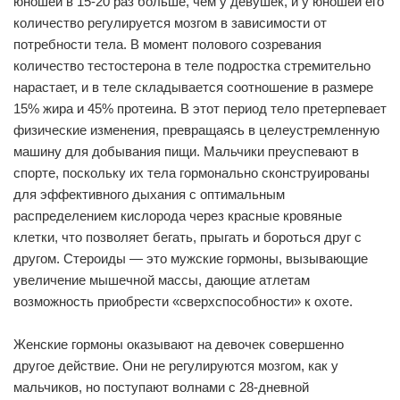
юношей в 15-20 раз больше, чем у девушек, и у юношей его
количество регулируется мозгом в зависимости от
потребности тела. В момент полового созревания
количество тестостерона в теле подростка стремительно
нарастает, и в теле складывается соотношение в размере
15% жира и 45% протеина. В этот период тело претерпевает
физические изменения, превращаясь в целеустремленную
машину для добывания пищи. Мальчики преуспевают в
спорте, поскольку их тела гормонально сконструированы
для эффективного дыхания с оптимальным
распределением кислорода через красные кровяные
клетки, что позволяет бегать, прыгать и бороться друг с
другом. Стероиды — это мужские гормоны, вызывающие
увеличение мышечной массы, дающие атлетам
возможность приобрести «сверхспособности» к охоте.
Женские гормоны оказывают на девочек совершенно
другое действие. Они не регулируются мозгом, как у
мальчиков, но поступают волнами с 28-дневной