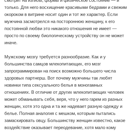
смотрит на изгибы, формы и физическое состояние — и
только. Для него восхищение красивыми бедрами и свежим
окороком в витрине носит один и тот же характер. Если
мужчина засмотрелся на постороннюю женщину, к его
постоянной любви это никакого отношения не имеет —
просто по своему биологическому устройству он не может
иначе.
Мужскому мозгу требуется разнообразие. Как и у
большинства самцов млекопитающих, его мозг
запрограммирован на поиск возможно большего числа
здоровых партнерш. Вот почему мужчины так любят
новинки типа сексуального белья в моногамных
отношениях. В отличие от других млекопитающих человек
может обманывать себя, веря, что у него гарем из разных
женщин, хотя это одна и та же надевает разную одежду и
белье. Полная аналогия с мешком, которым пытались
замаскировать овцу. Большинству женщин известно, какое
воздействие оказывает переодевание, хотя мало кому