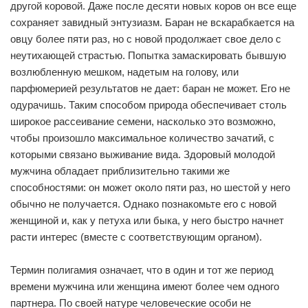
другой коровой. Даже после десяти новых коров он все еще
сохраняет завидный энтузиазм. Баран не вскарабкается на
овцу более пяти раз, но с новой продолжает свое дело с
неутихающей страстью. Попытка замаскировать бывшую
возлюбленную мешком, надетым на голову, или
парфюмерией результатов не дает: баран не может. Его не
одурачишь. Таким способом природа обеспечивает столь
широкое рассеивание семени, насколько это возможно,
чтобы произошло максимальное количество зачатий, с
которыми связано выживание вида. Здоровый молодой
мужчина обладает приблизительно такими же
способностями: он может около пяти раз, но шестой у него
обычно не получается. Однако познакомьте его с новой
женщиной и, как у петуха или быка, у него быстро начнет
расти интерес (вместе с соответствующим органом).
Термин полигамия означает, что в один и тот же период
времени мужчина или женщина имеют более чем одного
партнера. По своей натуре человеческие особи не