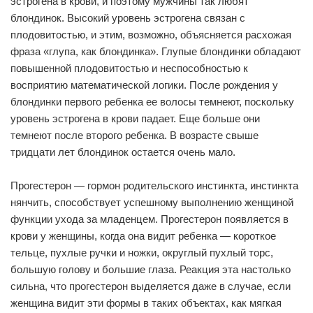
эстрогена в крови, и поэтому мужчины так любят
блондинок. Высокий уровень эстрогена связан с
плодовитостью, и этим, возможно, объясняется расхожая
фраза «глупа, как блондинка». Глупые блондинки обладают
повышенной плодовитостью и неспособностью к
восприятию математической логики. После рождения у
блондинки первого ребенка ее волосы темнеют, поскольку
уровень эстрогена в крови падает. Еще больше они
темнеют после второго ребенка. В возрасте свыше
тридцати лет блондинок остается очень мало.
Прогестерон — гормон родительского инстинкта, инстинкта
нянчить, способствует успешному выполнению женщиной
функции ухода за младенцем. Прогестерон появляется в
крови у женщины, когда она видит ребенка — короткое
тельце, пухлые ручки и ножки, округлый пухлый торс,
большую голову и большие глаза. Реакция эта настолько
сильна, что прогестерон выделяется даже в случае, если
женщина видит эти формы в таких объектах, как мягкая